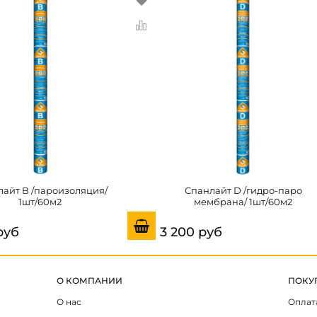
айт B /пароизоляция/
Спанлайт D /гидро-паро
1шт/60м2
мембрана/ 1шт/60м2
руб
3 200 руб
О КОМПАНИИ
ПОКУ
О нас
Оплат