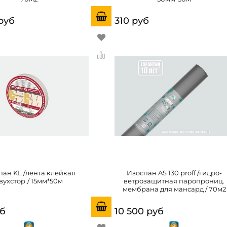
руб
310 руб
пан KL /лента клейкая
Изоспан AS 130 proff /гидро-
вухстор./ 15мм*50м
ветрозащитная паропрониц.
мембрана для мансард / 70м2
уб
10 500 руб