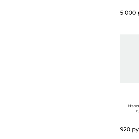
5 000 
Изос
д
920 р