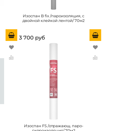
Изоспан B fix /пароизоляция, с
двойной клейкой лентой/ 70м2
3 700 руб
Изоспан FS /отражающ. паро-
гидроизоляция/ 70м2