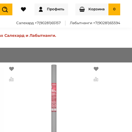
Профиль
Корзина
0
Салехард +7(90281)65157
Лабытнанги +7(90281)65594
ах Салехард и Лабытнанги.