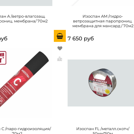
ан A /ветро-влагозащ.
Изоспан AM /гидро-
рониц. мембрана/ 70м2
ветрозащитная паропрониц.
мембрана для мансард / 70м2
руб
7 650 руб
 C /паро-гидроизоляция/
Изоспан FL /металл.скотч/
70м2
50мм*50м