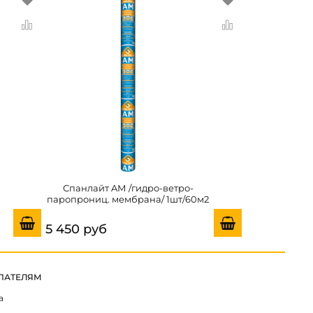
Спанлайт AМ /гидро-ветро-
паропрониц. мембрана/ 1шт/60м2
5 450 руб
ПАТЕЛЯМ
а