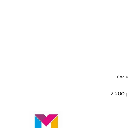
Спанл
2 200 