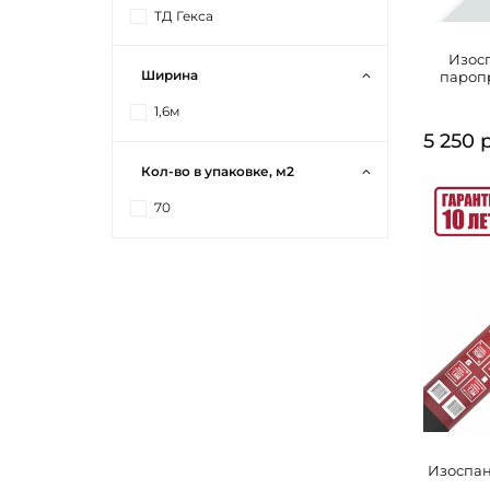
ТД Гекса
Изосп
Ширина
пароп
1,6м
5 250 
Кол-во в упаковке, м2
70
Изоспан