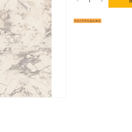
В
Р А С П Р О Д А Ж А