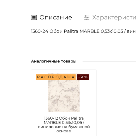
Описание
Характерист
1360-24 Обои Palitra MARBLE 0,53х10,05 / 
Аналогичные товары
Р А С П Р О Д А Ж А
-30%
1360-12 Обои Palitra
MARBLE 0,53х10,05 /
виниловые на бумажной
основе