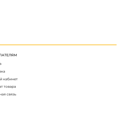
ПАТЕЛЯМ
а
вка
й кабинет
ат товара
ная связь