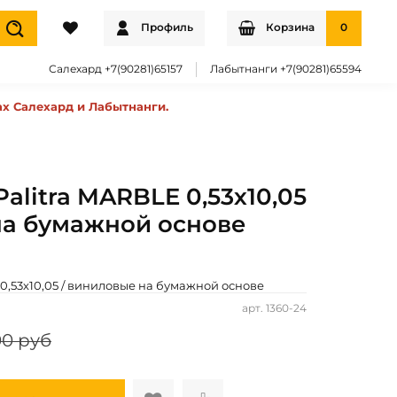
Профиль
Корзина
0
Салехард +7(90281)65157
Лабытнанги +7(90281)65594
ах Салехард и Лабытнанги.
Palitra MARBLE 0,53х10,05
на бумажной основе
 0,53х10,05 / виниловые на бумажной основе
арт.
1360-24
00 руб