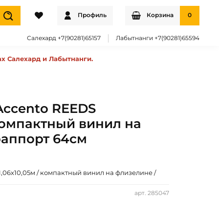
Профиль
Корзина
0
Салехард +7(90281)65157
Лабытнанги +7(90281)65594
ах Салехард и Лабытнанги.
Accento REEDS
 компактный винил на
раппорт 64см
,06х10,05м / компактный винил на флизелине /
арт.
285047