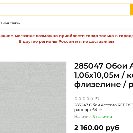
тная связь
нашем магазине возможно приобрести товар только в город
В другие регионы России мы не доставляем
285047 Обои 
1,06х10,05м /
флизелине / 
(0)
285047 Обои Accento REEDS 1
раппорт 64см
Наличие:
В наличии
2 160.00 руб