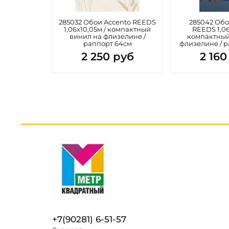
285032 Обои Accento REEDS
285042 Обо
1,06х10,05м / компактный
REEDS 1,06
винил на флизелине /
компактный
раппорт 64см
флизелине / 
2 250 руб
2 160
+7(90281) 6-51-57