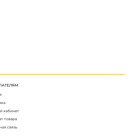
ПАТЕЛЯМ
а
вка
й кабинет
ат товара
ная связь