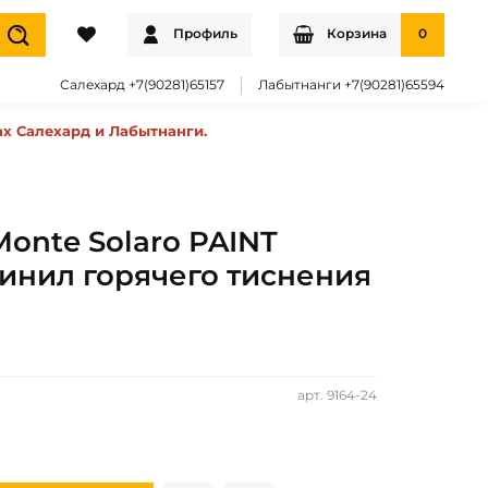
Профиль
Корзина
0
Салехард +7(90281)65157
Лабытнанги +7(90281)65594
ах Салехард и Лабытнанги.
Monte Solaro PAINT
 Винил горячего тиснения
е
арт.
9164-24