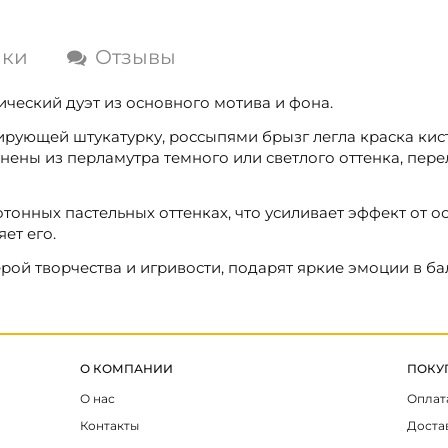
ики
Отзывы
ический дуэт из основного мотива и фона.
ирующей штукатурку, россыпями брызг легла краска ки
нены из перламутра темного или светлого оттенка, пер
тонных пастельных оттенках, что усиливает эффект от о
ет его.
ой творчества и игривости, подарят яркие эмоции в ба
О КОМПАНИИ
ПОКУ
О нас
Оплат
Контакты
Доста