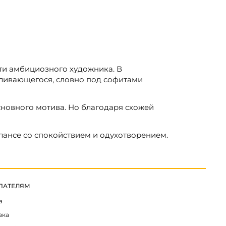
сти амбициозного художника. В
еливающегося, словно под софитами
сновного мотива. Но благодаря схожей
лансе со спокойствием и одухотворением.
ПАТЕЛЯМ
а
вка