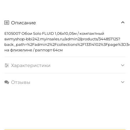
Описание
E105007 Обои Solo FLUID 1,06х10,05м / компактный
виmyshop-bbi242.myinsales.ru/admin2/products/344857125?
back_path=%2Fadmin2%2Fcollections%2F13314102%3Fpage%3D3
на флизелине / раппорт 64см
Характеристики
Отзывы