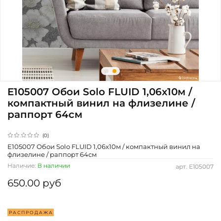
E105007 Обои Solo FLUID 1,06х10м /
компактный винил на флизелине /
раппорт 64см
(0)
E105007 Обои Solo FLUID 1,06х10м / компактный винил на
флизелине / раппорт 64см
Наличие:
В наличии
арт.
E105007
650.00 руб
Р А С П Р О Д А Ж А