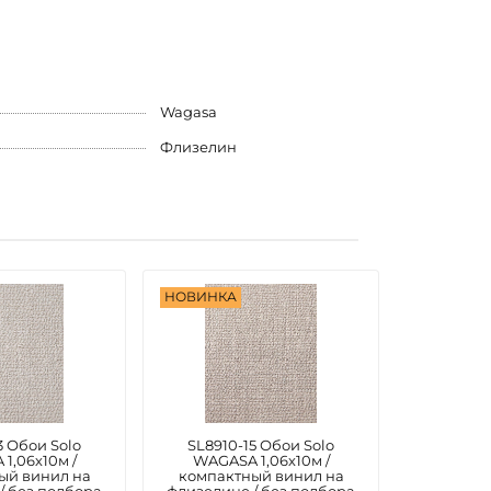
Wagasa
Флизелин
НОВИНКА
3 Обои Solo
SL8910-15 Обои Solo
1,06х10м /
WAGASA 1,06х10м /
ый винил на
компактный винил на
/ без подбора
флизелине / без подбора