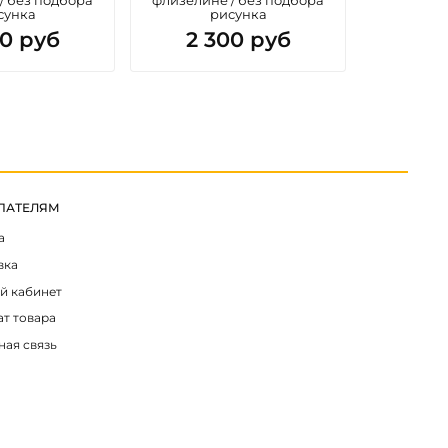
сунка
рисунка
00 руб
2 300 руб
ПАТЕЛЯМ
а
вка
й кабинет
ат товара
ная связь