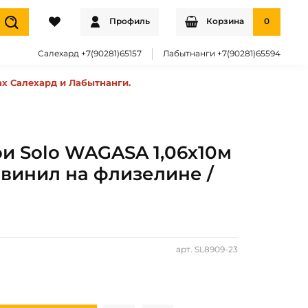
Профиль
Корзина
0
Салехард +7(90281)65157
Лабытнанги +7(90281)65594
ах Салехард и Лабытнанги.
ои Solo WAGASA 1,06х10м
 винил на флизелине /
арт.
SL8909-23