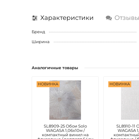
Характеристики
Отзыв
Бренд
Ширина
Аналогичные товары
НОВИНКА
НОВИНКА
SL8909-25 Обои Solo
SL8910-11 
WAGASA 1,06х10м /
WAGASA 1,
компактный винил на
компактный
флизелине / раппорт 64см
флизелине / 