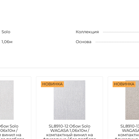
ы
Solo
Коллекция
1,06м
Основа
НОВИНКА
НОВИНКА
Обои Solo
SL8910-12 Обои Solo
SL8910-1
06х10м /
WAGASA 1,06х10м /
WAGASA 
 винил на
компактный винил на
компактн
без подбора
флизелине / без подбора
флизелине 