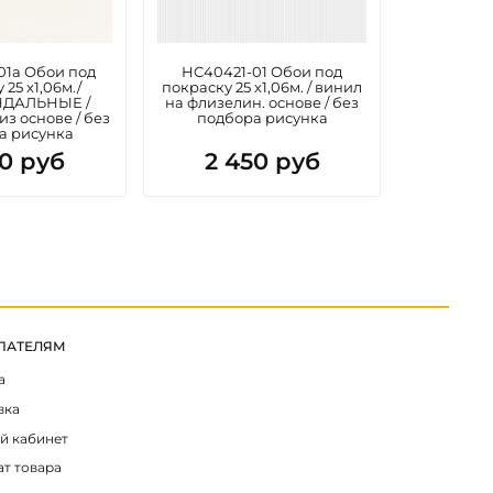
1a Обои под
HC40421-01 Обои под
HC4042
 25 х1,06м./
покраску 25 х1,06м. / винил
покраску 2
ДАЛЬНЫЕ /
на флизелин. основе / без
на флизел
з основе / без
подбора рисунка
подб
а рисунка
50 руб
2 450 руб
2 
ПАТЕЛЯМ
а
вка
й кабинет
ат товара