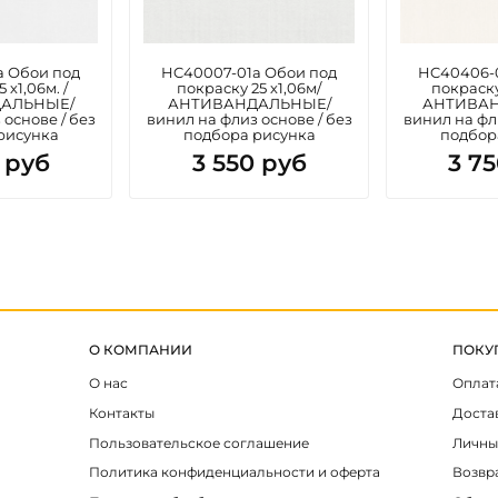
a Обои под
HC40007-01a Обои под
HC40406-0
 х1,06м. /
покраску 25 х1,06м/
покраску
АЛЬНЫЕ/
АНТИВАНДАЛЬНЫЕ/
АНТИВАН
 основе / без
винил на флиз основе / без
винил на фли
рисунка
подбора рисунка
подбор
 руб
3 550 руб
3 7
О КОМПАНИИ
ПОКУ
О нас
Оплат
Контакты
Доста
Пользовательское соглашение
Личны
Политика конфиденциальности и оферта
Возвр