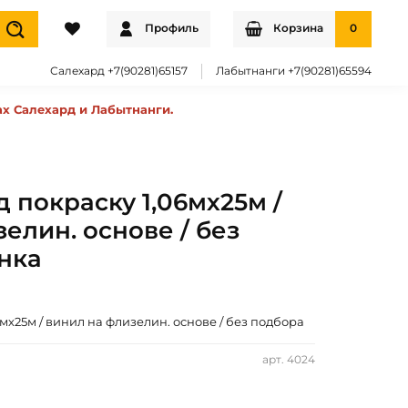
Профиль
Корзина
0
Салехард +7(90281)65157
Лабытнанги +7(90281)65594
ах Салехард и Лабытнанги.
 покраску 1,06мх25м /
елин. основе / без
нка
мх25м / винил на флизелин. основе / без подбора
арт.
4024